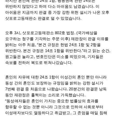
하지만 혼인에 관한 24조 1항, 평등권에 관한 14조는
위반하지 않았다고 하여 다소 아쉬움도 남겼습니다. 이
아쉬움은 지금까지 판결 중 가장 강한 위헌 설시가 나온 오후
삿포로고등재판소 판결로 덜 수 있었습니다.
오후 3시, 삿포로고등재판소 802호 법정. (국가배상을
요구하는 청구를 기각하는 주문 이후) 재판장이 판결 이유를
밝히는 아주 처음, “본건 규정은 헌법 24조 1항 및 2항을
위반한다. 본건 규정은 14조 1항을 위반한다.”라고 읽는 순간,
원고들은 놀라고, 변호인단은 미소를 띄었으며, 기자들은
속보를 전하러 복도로 뛰쳐나갔습니다.
혼인의 자유에 대한 24조 1항이 이성간의 혼인 뿐만 아니라
동성 간의 혼인도 보장하는 규정임을 밝히는 강한 설시가
7번째 판결 중 처음으로 나왔습니다. 20분간의 판결문 낭독
동안 재판정은 훌쩍이는 소리로 가득했습니다.
“동성애자들은 혼인이 가지는 중요한 법률상의 효과를
향유할 수 없는 것뿐 아니라 그것으로 인하여 사회로부터
이성애자보다도 열등하다고 취급받고, 그 존엄을 매일 침해